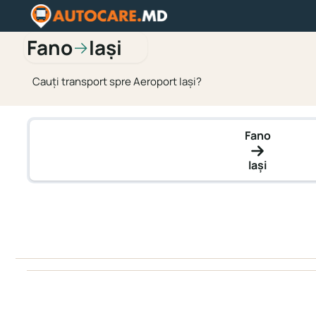
Fano
Iași
→
Cauți transport spre Aeroport Iași?
Fano
Iași