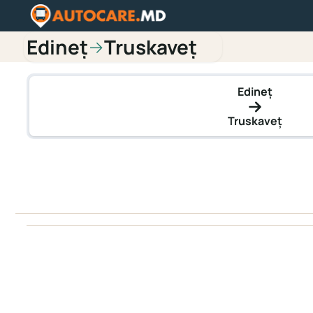
Edineț
Truskaveț
→
Edineț
Truskaveț