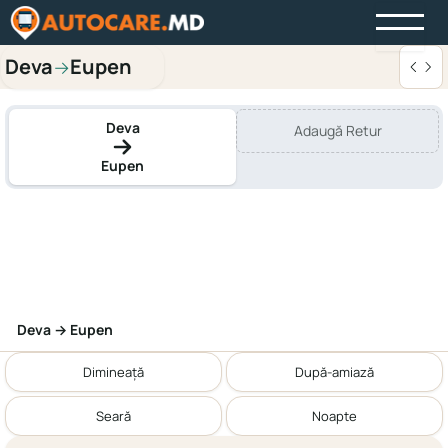
Deva
Eupen
→
Deva
Adaugă Retur
Eupen
Deva → Eupen
Dimineață
După-amiază
Seară
Noapte