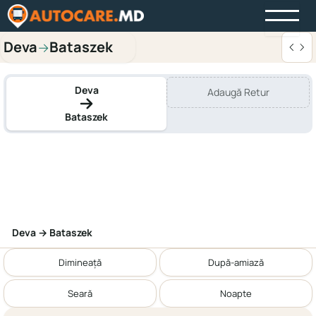
Deva
Bataszek
→
Deva
Adaugă Retur
Bataszek
Deva → Bataszek
Dimineață
După-amiază
Seară
Noapte