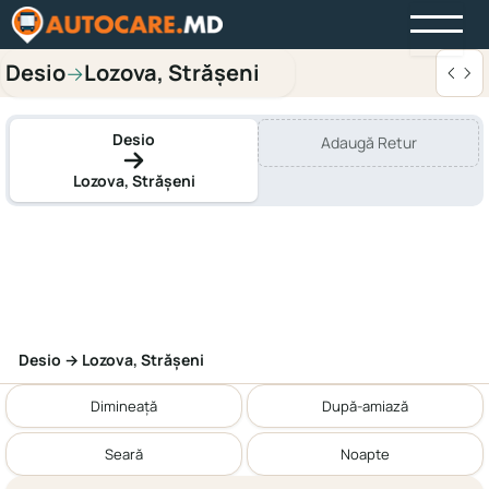
Desio
Lozova, Străşeni
→
Desio
Adaugă Retur
Lozova, Străşeni
Desio → Lozova, Străşeni
Dimineață
După-amiază
Seară
Noapte