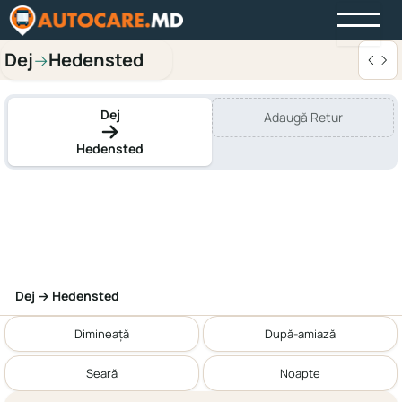
Dej
Hedensted
→
Dej
Adaugă Retur
Hedensted
Dej → Hedensted
Dimineață
După-amiază
Seară
Noapte