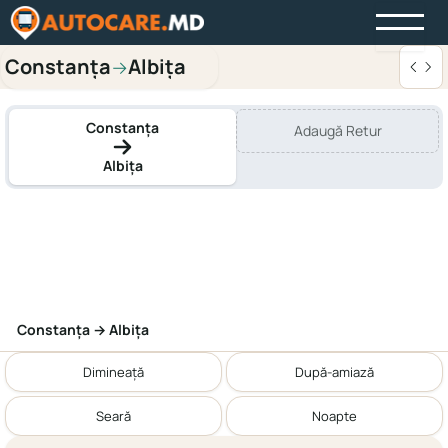
Constanța
Albița
→
Constanța
Adaugă Retur
Albița
Constanța → Albița
Dimineață
După-amiază
Seară
Noapte