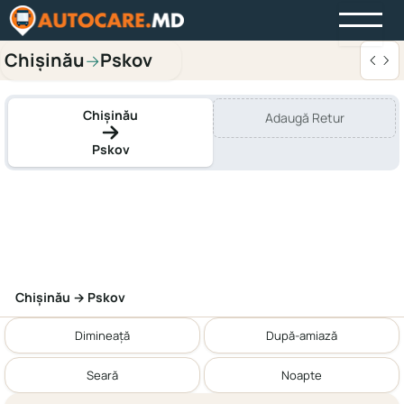
Chișinău
Pskov
→
Chișinău
Adaugă Retur
Pskov
Chișinău → Pskov
Dimineață
După-amiază
Seară
Noapte