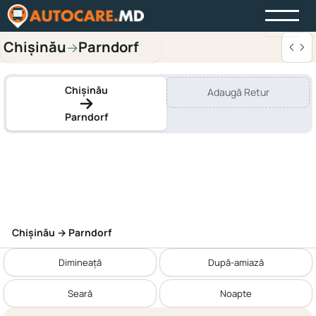
Chișinău
Parndorf
→
Chișinău
Adaugă Retur
Parndorf
Chișinău → Parndorf
Dimineață
După-amiază
Seară
Noapte