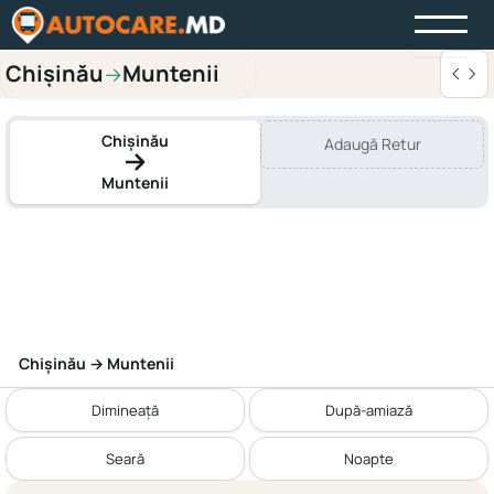
Chișinău
Muntenii
→
Chișinău
Adaugă Retur
Muntenii
Chișinău → Muntenii
Dimineață
După-amiază
Seară
Noapte