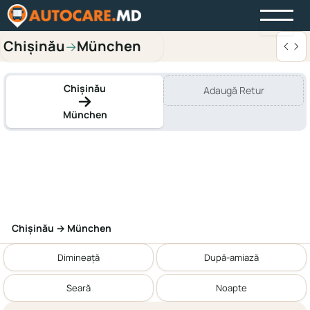
Chișinău
München
→
Chișinău
Adaugă Retur
München
Chișinău → München
Dimineață
După-amiază
Seară
Noapte