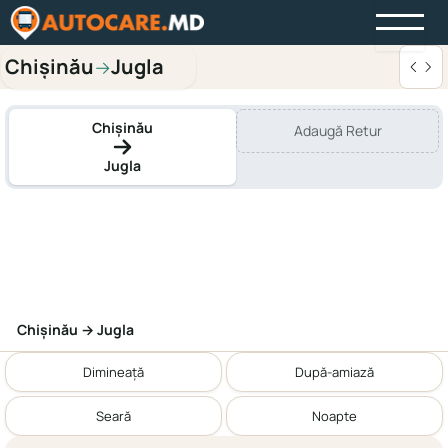
Chișinău
Jugla
→
Chișinău
Adaugă Retur
Jugla
Chișinău → Jugla
Dimineață
După-amiază
Seară
Noapte