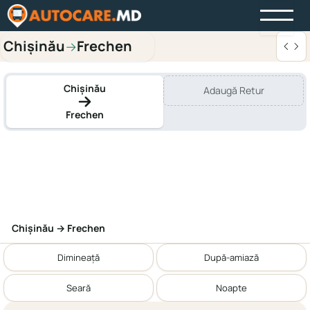
Chișinău
Frechen
→
Chișinău
Adaugă Retur
Frechen
Chișinău → Frechen
Dimineață
După-amiază
Seară
Noapte