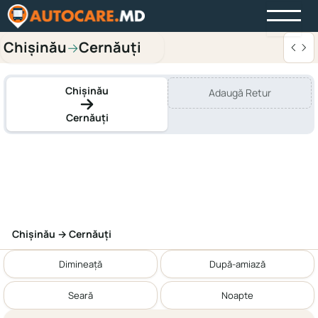
Chișinău
Cernăuți
→
Chișinău
Adaugă Retur
Cernăuți
Chișinău → Cernăuți
Dimineață
După-amiază
Seară
Noapte