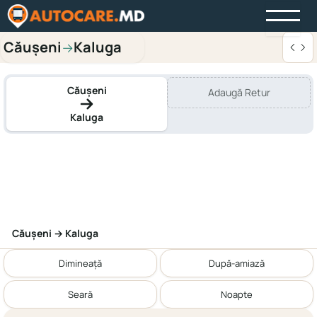
Căușeni
Kaluga
→
Căușeni
Adaugă Retur
Kaluga
Căușeni → Kaluga
Dimineață
După-amiază
Seară
Noapte