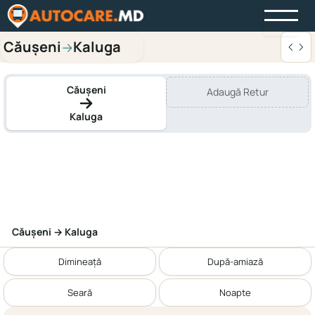
Căușeni
Kaluga
→
Căușeni
Adaugă Retur
Kaluga
Căușeni → Kaluga
Dimineață
După-amiază
Seară
Noapte