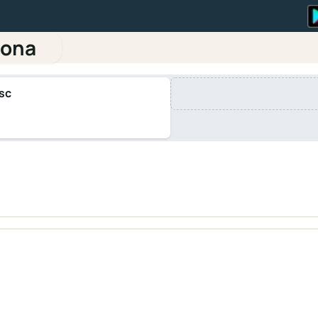
rona
sc