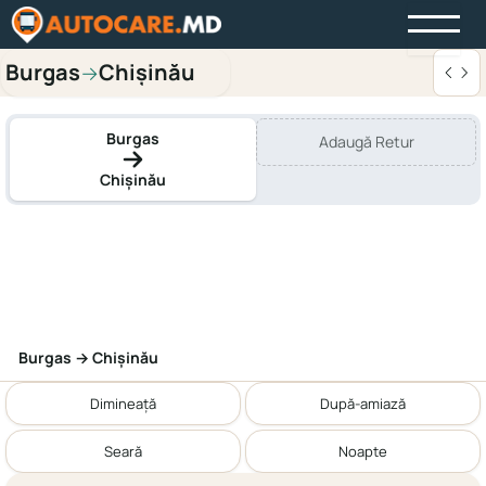
Burgas
Chișinău
→
Burgas
Adaugă Retur
Chișinău
Burgas → Chișinău
Dimineață
După-amiază
Seară
Noapte