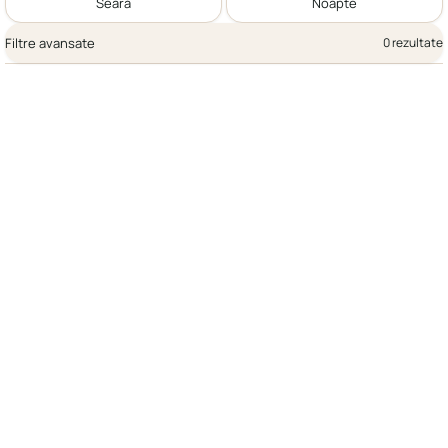
Seară
Noapte
Filtre avansate
0 rezultate