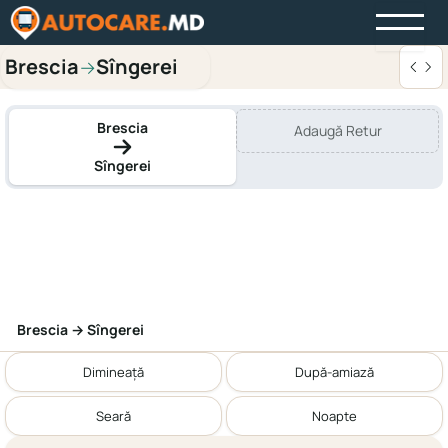
Brescia
Sîngerei
→
Brescia
Adaugă Retur
Sîngerei
Brescia → Sîngerei
Dimineață
După-amiază
Seară
Noapte