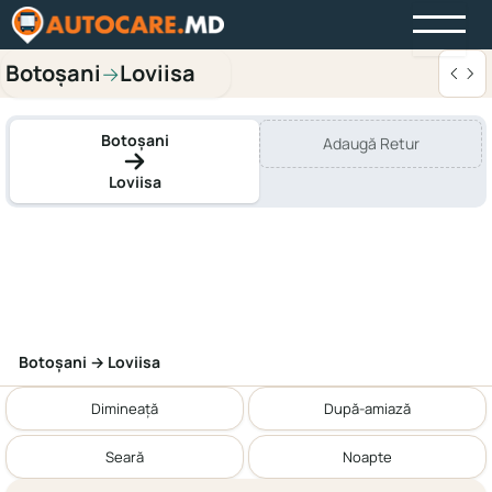
Botoșani
Loviisa
→
Botoșani
Adaugă Retur
Loviisa
Botoșani → Loviisa
Dimineață
După-amiază
Seară
Noapte