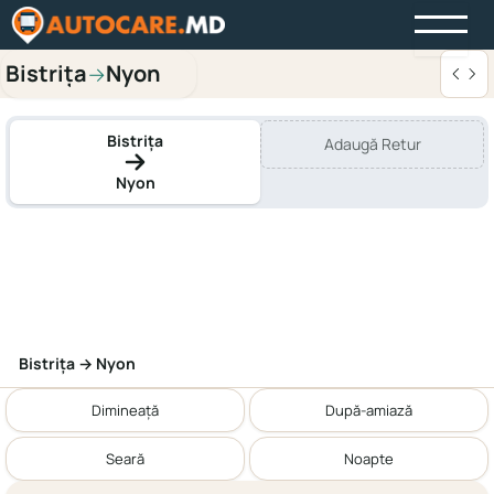
Bistriţa
Nyon
→
Bistriţa
Adaugă Retur
Nyon
Bistriţa → Nyon
Dimineață
După-amiază
Seară
Noapte