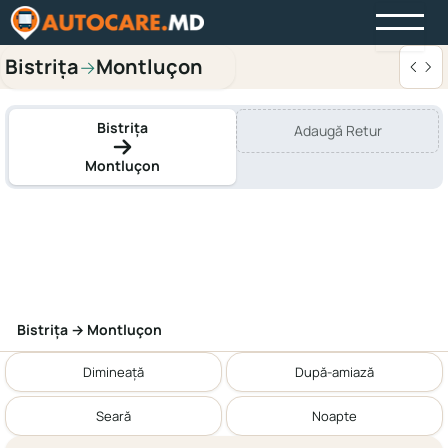
Bistriţa
Montluçon
→
Bistriţa
Adaugă Retur
Montluçon
Bistriţa → Montluçon
Dimineață
După-amiază
Seară
Noapte