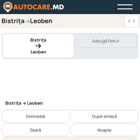
Bistriţa
Leoben
→
Bistriţa
Adaugă Retur
Leoben
Bistriţa → Leoben
Dimineață
După-amiază
Seară
Noapte