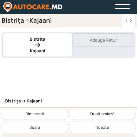
Bistriţa
Kajaani
→
Bistriţa
Adaugă Retur
Kajaani
Bistriţa → Kajaani
Dimineață
După-amiază
Seară
Noapte