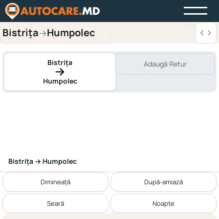
Bistriţa
Humpolec
→
Bistriţa
Adaugă Retur
Humpolec
Bistriţa → Humpolec
Dimineață
După-amiază
Seară
Noapte