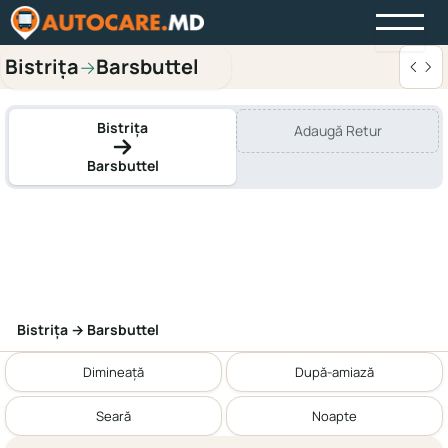
Bistriţa
Barsbuttel
→
Bistriţa
Adaugă Retur
Barsbuttel
Bistriţa → Barsbuttel
Dimineață
După-amiază
Seară
Noapte