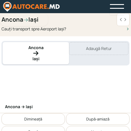
Ancona
Iași
→
Cauți transport spre Aeroport Iași?
Ancona
Adaugă Retur
Iași
Ancona → Iași
Dimineață
După-amiază