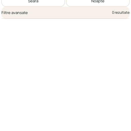
Seară
Noapte
Filtre avansate
0 rezultate