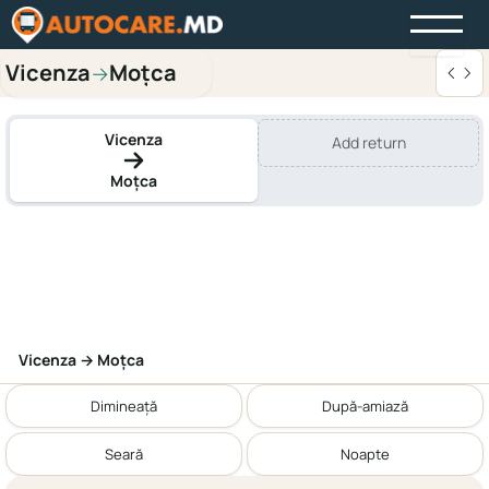
Vicenza
Moțca
→
Vicenza
Add return
Moțca
Vicenza → Moțca
Dimineață
După-amiază
Seară
Noapte