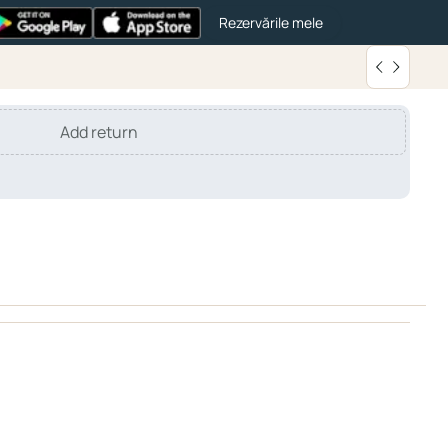
Rezervările mele
Add return