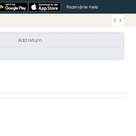
Rezervările mele
Add return