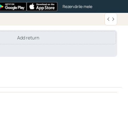
Rezervările mele
Add return