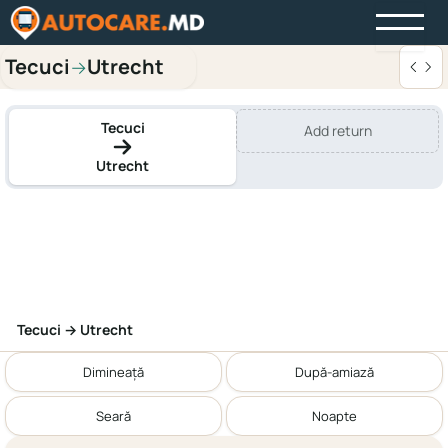
Tecuci
Utrecht
→
Tecuci
Add return
Utrecht
Tecuci → Utrecht
Dimineață
După-amiază
Seară
Noapte