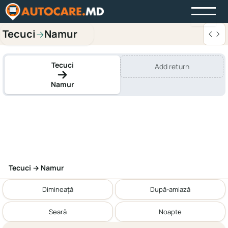
Tecuci
Namur
→
Tecuci
Add return
Namur
Tecuci → Namur
Dimineață
După-amiază
Seară
Noapte