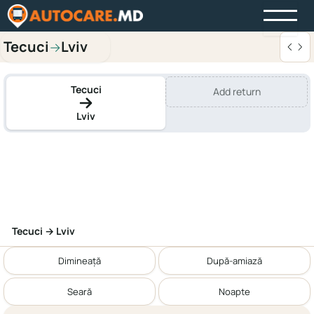
Tecuci
Lviv
→
Tecuci
Add return
Lviv
Tecuci → Lviv
Dimineață
După-amiază
Seară
Noapte