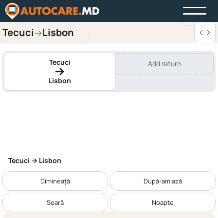
Tecuci
Lisbon
→
Tecuci
Add return
Lisbon
Tecuci → Lisbon
Dimineață
După-amiază
Seară
Noapte