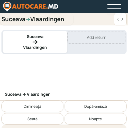
Suceava
Vlaardingen
→
Suceava
Add return
Vlaardingen
Suceava → Vlaardingen
Dimineață
După-amiază
Seară
Noapte