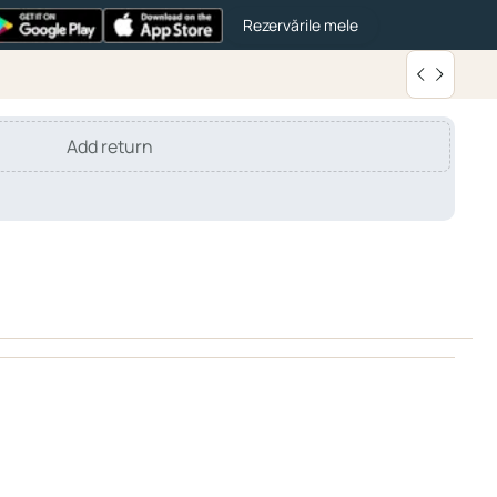
Rezervările mele
Add return