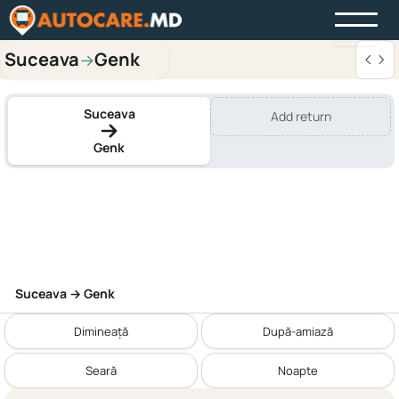
Suceava
Genk
→
Suceava
Add return
Genk
Suceava → Genk
Dimineață
După-amiază
Seară
Noapte