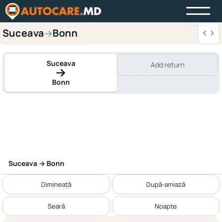
Suceava
Bonn
→
Suceava
Add return
Bonn
Suceava → Bonn
Dimineață
După-amiază
Seară
Noapte