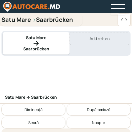
Satu Mare
Saarbrücken
→
Satu Mare
Add return
Saarbrücken
Satu Mare → Saarbrücken
Dimineață
După-amiază
Seară
Noapte