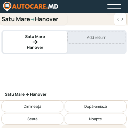
Satu Mare
Hanover
→
Satu Mare
Add return
Hanover
Satu Mare → Hanover
Dimineață
După-amiază
Seară
Noapte