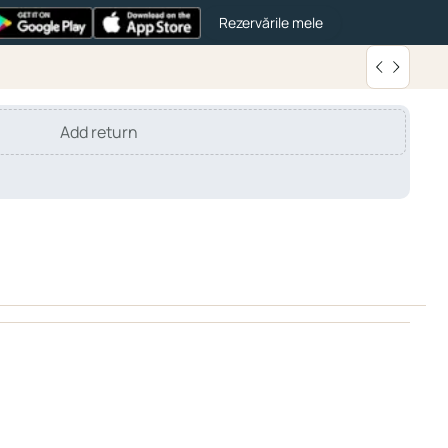
Rezervările mele
Add return