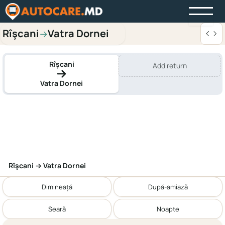
Rîşcani
Vatra Dornei
→
Rîşcani
Add return
Vatra Dornei
Rîşcani → Vatra Dornei
Dimineață
După-amiază
Seară
Noapte