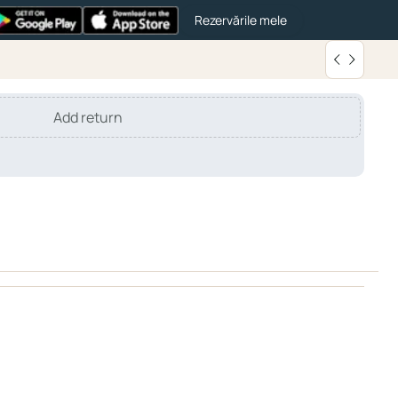
Rezervările mele
Add return