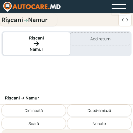
Rîşcani
Namur
→
Rîşcani
Add return
Namur
Rîşcani → Namur
Dimineață
După-amiază
Seară
Noapte