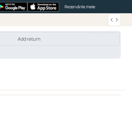
Rezervările mele
Add return