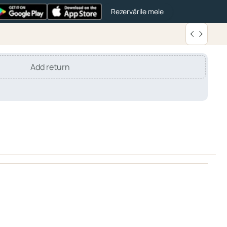
Rezervările mele
Add return