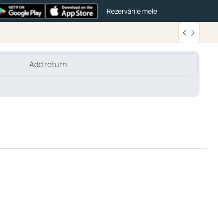
Rezervările mele
Add return