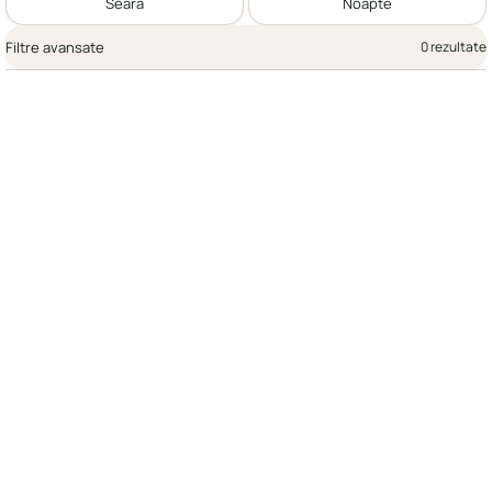
Seară
Noapte
Filtre avansate
0 rezultate