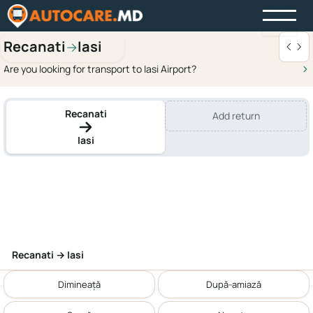
Recanati
Iasi
→
Are you looking for transport to Iasi Airport?
Recanati
Add return
Iasi
Recanati → Iasi
Dimineață
După-amiază